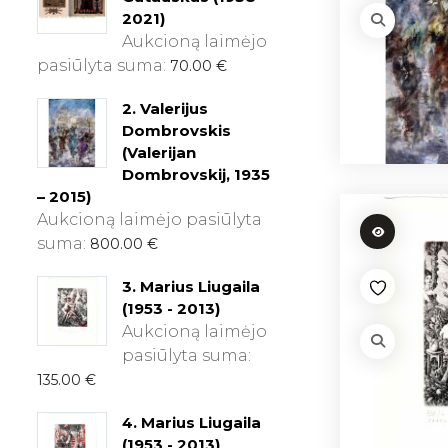
2021)
Aukcioną laimėjo
pasiūlyta suma:
70.00
€
2. Valerijus
Dombrovskis
(Valerijan
Dombrovskij, 1935
– 2015)
Aukcioną laimėjo pasiūlyta
suma:
800.00
€
3. Marius Liugaila
(1953 - 2013)
Aukcioną laimėjo
pasiūlyta suma:
135.00
€
4. Marius Liugaila
(1953 - 2013)