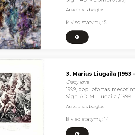
Aukcionas baigtas
Iš viso statymų:
5
3. Marius Liugaila (1953 
Crazy love
1999, pop., ofortas, mecotinta, 
Sign. AD: M. Liugaila / 1999
Aukcionas baigtas
Iš viso statymų:
14