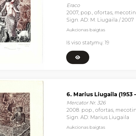
Eraco
2007, pop., ofortas, mecotinta, 
Sign. AD: M. Liugaila / 2007
Aukcionas baigtas
Iš viso statymų:
19
6. Marius Liugaila (1953 
Mercator Nr. 326
2008. pop., ofortas, mecotinta,
Sign. AD: Marius Liugaila
Aukcionas baigtas