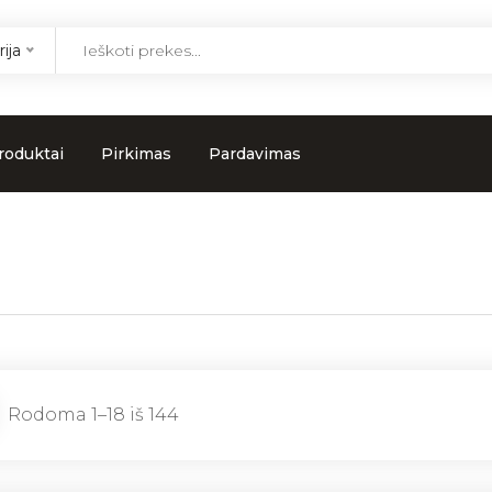
ija
roduktai
Pirkimas
Pardavimas
Rūšiuojama
Rodoma 1–18 iš 144
pagal
naujausią