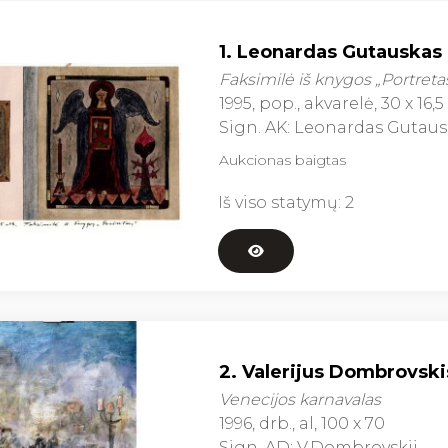
1. Leonardas Gutauskas 
Faksimilė iš knygos „Portreta
1995, pop., akvarelė, 30 x 16,5
Sign. AK: Leonardas Gutaus
Aukcionas baigtas
Iš viso statymų:
2
2. Valerijus Dombrovskis
Venecijos karnavalas
1996, drb., al, 100 x 70
Sign. AD: V.Dombrovskij