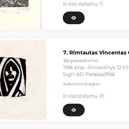
Iš viso statymų:
11
7. Rimtautas Vincentas G
Be pavadinimo
1966. pop., linoraižinys, 12 x 9
Sign. AD: Parašas/1966
Aukcionas baigtas
Iš viso statymų:
10