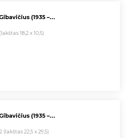
ibavičius (1935 –...
(lakštas 18,2 x 10,5)
ibavičius (1935 –...
2 (lakštas 22,5 x 29,5)