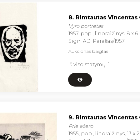
8. Rimtautas Vincentas G
Vyro portretas
1957. pop., linoraižinys, 8 x 6 
Sign. AD: Parašas/1957
Aukcionas baigtas
Iš viso statymų:
1
9. Rimtautas Vincentas G
Prie ežero
1955, pop., linoraižinys, 13 x 2