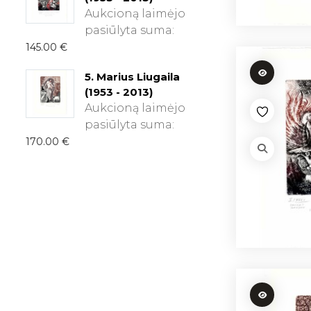
Aukcioną laimėjo
pasiūlyta suma:
145.00
€
5. Marius Liugaila
(1953 - 2013)
Aukcioną laimėjo
pasiūlyta suma:
170.00
€