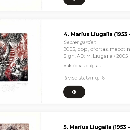
4. Marius Liugaila (1953 
Secret garden
2005, pop., ofortas, mecotinta, 
Sign. AD: M. Liugaila / 2005
Aukcionas baigtas
Iš viso statymų:
16
5. Marius Liugaila (1953 