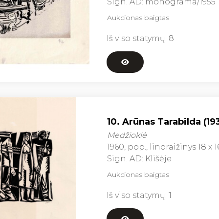
Sign. AD: monograma/1955
Aukcionas baigtas
Iš viso statymų:
8
10. Arūnas Tarabilda (19
Medžioklė
1960, pop., linoraižinys 18 x 1
Sign. AD: Klišėje
Aukcionas baigtas
Iš viso statymų:
1