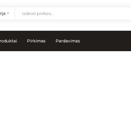
ija
roduktai
Pirkimas
Pardavimas